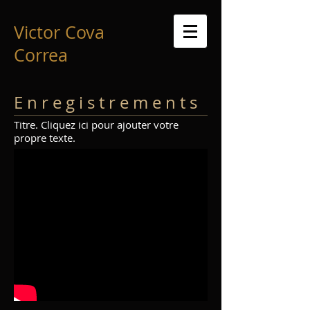
Victor Cova
Correa
E n r e g i s t r e m e n t s
Titre. Cliquez ici pour ajouter votre
propre texte.